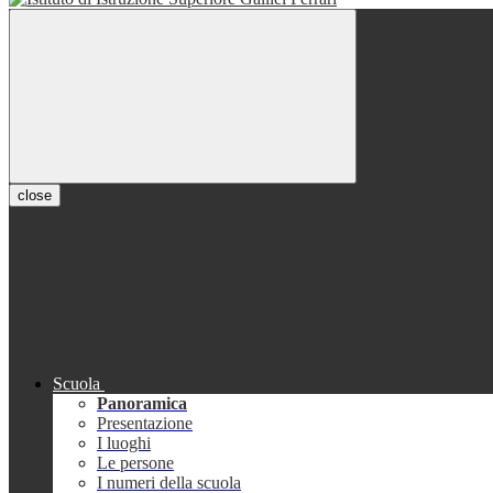
close
Scuola
Panoramica
Presentazione
I luoghi
Le persone
I numeri della scuola