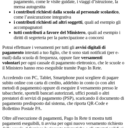
pagamento, come le visite guidate, i viaggi d’istruzione, la
mensa autogestita
i contributi richiesti dalla scuola al personale scolastico
,
come l’assicurazione integrativa
i contributi richiesti ad altri soggetti
, quali ad esempio gli
accompagnatori
tutti contributi a favore del Ministero
, quali ad esempio i
diritti di segreteria per la partecipazione a concorsi
Potrai effettuare i versamenti per tutti gli
avvisi digitali di
pagamento
intestati a tuo figlio, che ti sono stati notificati (per e-
mail) dalla scuola di frequenza, oppure fare
versamenti
volontari
per ogni causale di pagamento elettronico, che le scuole o
il Ministero hanno reso eseguibile tramite Pago In Rete.
Accedendo con PC, Tablet, Smartphone puoi scegliere di pagare
subito online con carta di credito, addebito in conto (o con altri
metodi di pagamento) oppure di eseguire il versamento presso le
tabaccherie, sportelli bancari autorizzati, uffici postali o altri
prestatori di servizi di pagamento (PSP), scaricando il documento di
pagamento predisposto dal sistema, che riporta QR-Code e
Bollettino Postale PA.
Oltre all'esecuzione di pagamenti, Pago In Rete ti mostra tutti
pagamenti eseguibili, ti avvisa per ogni nuovo versamento richiesto