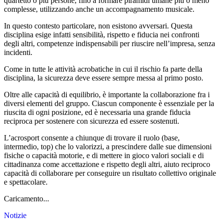
quartetto o più persone, fino a formare piramidi umane più o meno
complesse, utilizzando anche un accompagnamento musicale.
In questo contesto particolare, non esistono avversari. Questa
disciplina esige infatti sensibilità, rispetto e fiducia nei confronti
degli altri, competenze indispensabili per riuscire nell’impresa, senza
incidenti.
Come in tutte le attività acrobatiche in cui il rischio fa parte della
disciplina, la sicurezza deve essere sempre messa al primo posto.
Oltre alle capacità di equilibrio, è importante la collaborazione fra i
diversi elementi del gruppo. Ciascun componente è essenziale per la
riuscita di ogni posizione, ed è necessaria una grande fiducia
reciproca per sostenere con sicurezza ed essere sostenuti.
L’acrosport consente a chiunque di trovare il ruolo (base,
intermedio, top) che lo valorizzi, a prescindere dalle sue dimensioni
fisiche o capacità motorie, e di mettere in gioco valori sociali e di
cittadinanza come accettazione e rispetto degli altri, aiuto reciproco
capacità di collaborare per conseguire un risultato collettivo originale
e spettacolare.
Caricamento...
Notizie