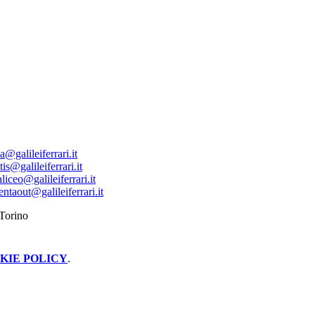
ca@galileiferrari.it
tis@galileiferrari.it
aliceo@galileiferrari.it
entaout@galileiferrari.it
Torino
KIE POLICY
.