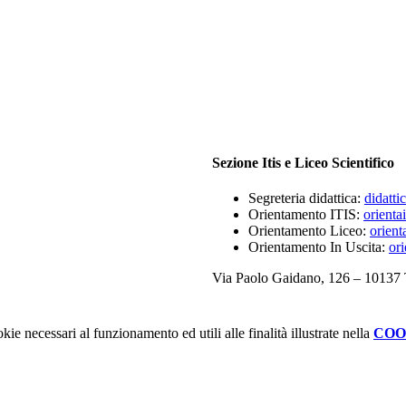
Sezione Itis e Liceo Scientifico
Segreteria didattica:
didatti
Orientamento ITIS:
orientai
Orientamento Liceo:
orient
Orientamento In Uscita:
ori
Via Paolo Gaidano, 126 – 10137 
kie necessari al funzionamento ed utili alle finalità illustrate nella
COO