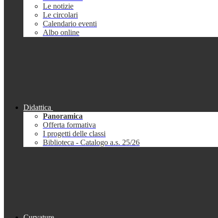
Le notizie
Le circolari
Calendario eventi
Albo online
Didattica
Panoramica
Offerta formativa
I progetti delle classi
Biblioteca - Catalogo a.s. 25/26
Curvature