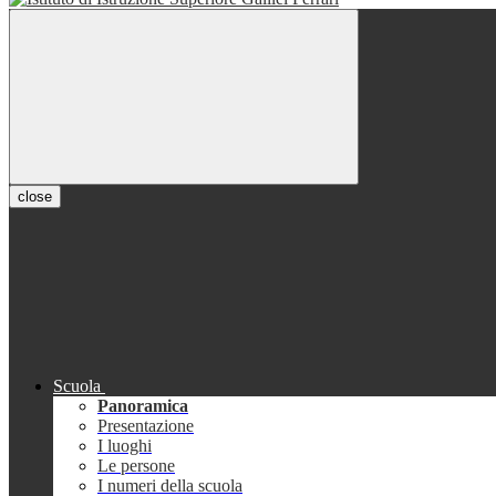
close
Scuola
Panoramica
Presentazione
I luoghi
Le persone
I numeri della scuola