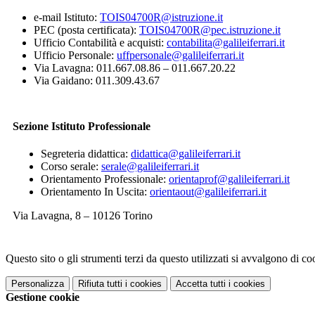
e-mail Istituto:
TOIS04700R@istruzione.it
PEC (posta certificata):
TOIS04700R@pec.istruzione.it
Ufficio Contabilità e acquisti:
contabilita@galileiferrari.it
Ufficio Personale:
uffpersonale@galileiferrari.it
Via Lavagna: 011.667.08.86 – 011.667.20.22
Via Gaidano: 011.309.43.67
Sezione Istituto Professionale
Segreteria didattica:
didattica@galileiferrari.it
Corso serale:
serale@galileiferrari.it
Orientamento Professionale:
orientaprof@galileiferrari.it
Orientamento In Uscita:
orientaout@galileiferrari.it
Via Lavagna, 8 – 10126 Torino
Questo sito o gli strumenti terzi da questo utilizzati si avvalgono di coo
Personalizza
Rifiuta tutti
i cookies
Accetta tutti
i cookies
Gestione cookie