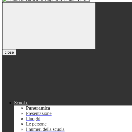
close
Scuola
Panoramica
Presentazione
I luoghi
Le persone
I numeri della scuola