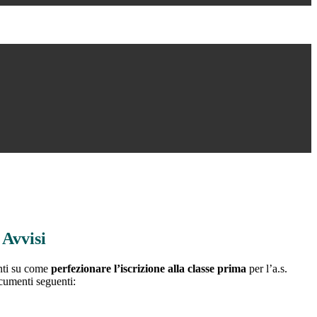
 Avvisi
nti su come
perfezionare l’iscrizione alla classe prima
per l’a.s.
cumenti seguenti: