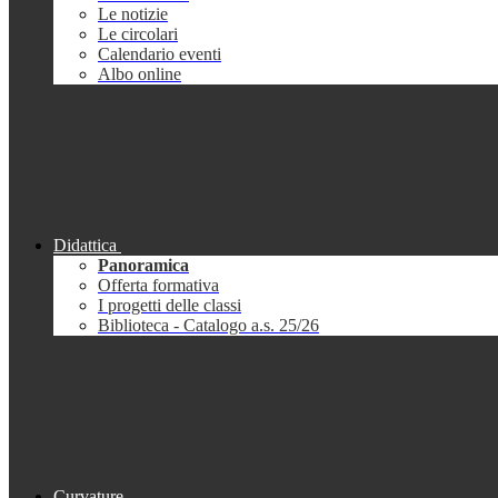
Le notizie
Le circolari
Calendario eventi
Albo online
Didattica
Panoramica
Offerta formativa
I progetti delle classi
Biblioteca - Catalogo a.s. 25/26
Curvature