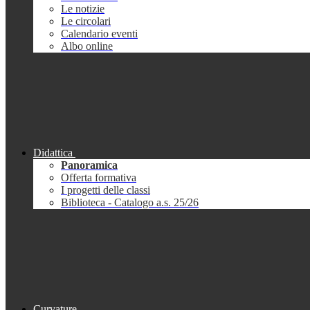
Le notizie
Le circolari
Calendario eventi
Albo online
Didattica
Panoramica
Offerta formativa
I progetti delle classi
Biblioteca - Catalogo a.s. 25/26
Curvature