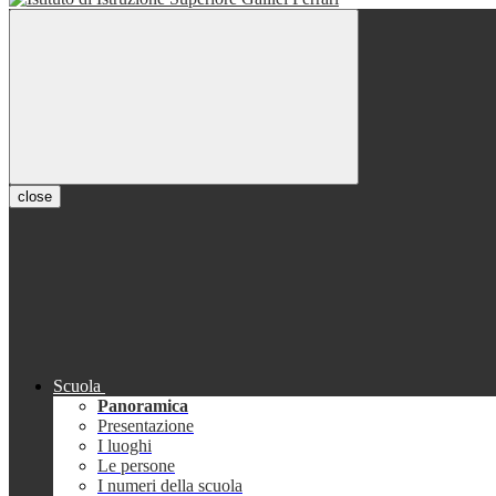
close
Scuola
Panoramica
Presentazione
I luoghi
Le persone
I numeri della scuola