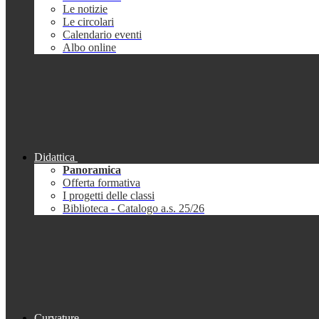
Le notizie
Le circolari
Calendario eventi
Albo online
Didattica
Panoramica
Offerta formativa
I progetti delle classi
Biblioteca - Catalogo a.s. 25/26
Curvature