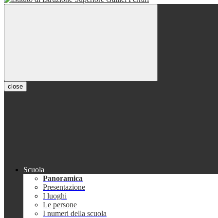
close
Scuola
Panoramica
Presentazione
I luoghi
Le persone
I numeri della scuola