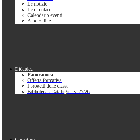
Le notizie
Le circolari
Calendario eventi
Albo online
Didattica
Panoramica
Offerta formativa
I progetti delle classi
Biblioteca - Catalogo a.s. 25/26
Curvature