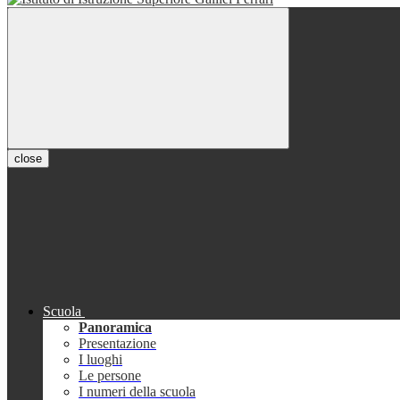
close
Scuola
Panoramica
Presentazione
I luoghi
Le persone
I numeri della scuola