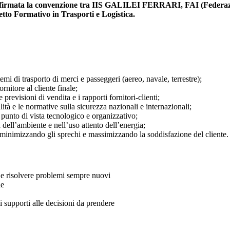
ta firmata la convenzione tra IIS GALILEI FERRARI, FAI (Federazi
tto Formativo in Trasporti e Logistica.
mi di trasporto di merci e passeggeri (aereo, navale, terrestre);
ornitore al cliente finale;
previsioni di vendita e i rapporti fornitori-clienti;
lità e le normative sulla sicurezza nazionali e internazionali;
punto di vista tecnologico e organizzativo;
 dell’ambiente e nell’uso attento dell’energia;
 minimizzando gli sprechi e massimizzando la soddisfazione del cliente.
 e risolvere problemi sempre nuovi
he
i supporti alle decisioni da prendere