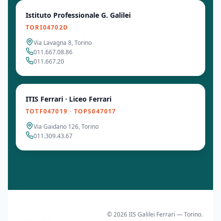
Istituto Professionale G. Galilei
TORI04702D
Via Lavagna 8, Torino
011.667.08.86
011.667.20
ITIS Ferrari · Liceo Ferrari
TOTF047019 · TOPS047017
Via Gaidano 126, Torino
011.309.43.67
© 2026 IIS Galilei Ferrari — Torino.