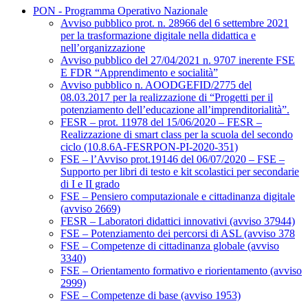
PON - Programma Operativo Nazionale
Avviso pubblico prot. n. 28966 del 6 settembre 2021
per la trasformazione digitale nella didattica e
nell’organizzazione
Avviso pubblico del 27/04/2021 n. 9707 inerente FSE
E FDR “Apprendimento e socialità”
Avviso pubblico n. AOODGEFID/2775 del
08.03.2017 per la realizzazione di “Progetti per il
potenziamento dell’educazione all’imprenditorialità”.
FESR – prot. 11978 del 15/06/2020 – FESR –
Realizzazione di smart class per la scuola del secondo
ciclo (10.8.6A-FESRPON-PI-2020-351)
FSE – l’Avviso prot.19146 del 06/07/2020 – FSE –
Supporto per libri di testo e kit scolastici per secondarie
di I e II grado
FSE – Pensiero computazionale e cittadinanza digitale
(avviso 2669)
FESR – Laboratori didattici innovativi (avviso 37944)
FSE – Potenziamento dei percorsi di ASL (avviso 378
FSE – Competenze di cittadinanza globale (avviso
3340)
FSE – Orientamento formativo e riorientamento (avviso
2999)
FSE – Competenze di base (avviso 1953)