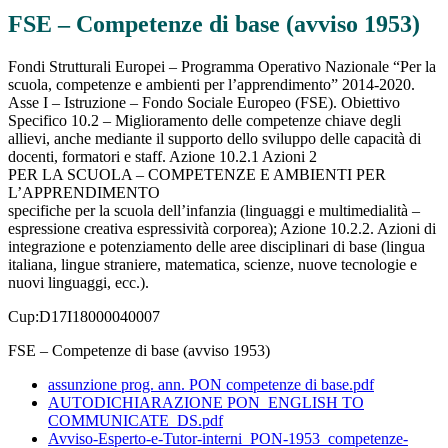
FSE – Competenze di base (avviso 1953)
Fondi Strutturali Europei – Programma Operativo Nazionale “Per la
scuola, competenze e ambienti per l’apprendimento” 2014-2020.
Asse I – Istruzione – Fondo Sociale Europeo (FSE). Obiettivo
Specifico 10.2 – Miglioramento delle competenze chiave degli
allievi, anche mediante il supporto dello sviluppo delle capacità di
docenti, formatori e staff. Azione 10.2.1 Azioni 2
PER LA SCUOLA – COMPETENZE E AMBIENTI PER
L’APPRENDIMENTO
specifiche per la scuola dell’infanzia (linguaggi e multimedialità –
espressione creativa espressività corporea); Azione 10.2.2. Azioni di
integrazione e potenziamento delle aree disciplinari di base (lingua
italiana, lingue straniere, matematica, scienze, nuove tecnologie e
nuovi linguaggi, ecc.).
Cup:D17I18000040007
FSE – Competenze di base (avviso 1953)
assunzione prog. ann. PON competenze di base.pdf
AUTODICHIARAZIONE PON_ENGLISH TO
COMMUNICATE_DS.pdf
Avviso-Esperto-e-Tutor-interni_PON-1953_competenze-