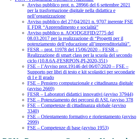
Avviso pubblico prot. n. 28966 del 6 settembre 2021
per la trasformazione digitale nella didattica e
nell’organizzazione
Avviso pubblico del 27/04/2021 n. 9707 inerente FSE
E FDR “Apprendimento e socialità”
Avviso pubblico n. AOODGEFID/2775 del
08.03.2017 per la realizzazione di “Progetti per il
potenziamento dell’educazione all’imprenditorialità”.
FESR – prot. 11978 del 15/06/2020 – FESR –
Realizzazione di smart class per la scuola del secondo
ciclo (10.8.6A-FESRPON-PI-2020-351)
FSE – l’Avviso prot.19146 del 06/07/2020 – FSE –
Supporto per libri di testo e kit scolastici per secondarie
di I e II grado
FSE – Pensiero computazionale e cittadinanza digitale
(avviso 2669)
FESR – Laboratori didattici innovativi (avviso 37944)
FSE – Potenziamento dei percorsi di ASL (avviso 378
FSE – Competenze di cittadinanza globale (avviso
3340)
FSE – Orientamento formativo e riorientamento (avviso
2999)
FSE – Competenze di base (avviso 1953)