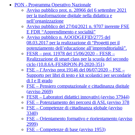
PON - Programma Operativo Nazionale
Avviso pubblico prot. n. 28966 del 6 settembre 2021
per la trasformazione digitale nella didattica e
nell’organizzazione
Avviso pubblico del 27/04/2021 n. 9707 inerente FSE
E FDR “Apprendimento e socialità”
Avviso pubblico n. AOODGEFID/2775 del
08.03.2017 per la realizzazione di “Progetti per il
potenziamento dell’educazione all’imprenditorialità”.
FESR – prot. 11978 del 15/06/2020 – FESR –
Realizzazione di smart class per la scuola del secondo
ciclo (10.8.6A-FESRPON-PI-2020-351)
FSE – l’Avviso prot.19146 del 06/07/2020 – FSE –
Supporto per libri di testo e kit scolastici per secondarie
di I e II grado
FSE – Pensiero computazionale e cittadinanza digitale
(avviso 2669)
FESR – Laboratori didattici innovativi (avviso 37944)
FSE – Potenziamento dei percorsi di ASL (avviso 378
FSE – Competenze di cittadinanza globale (avviso
3340)
FSE – Orientamento formativo e riorientamento (avviso
2999)
FSE – Competenze di base (avviso 1953)