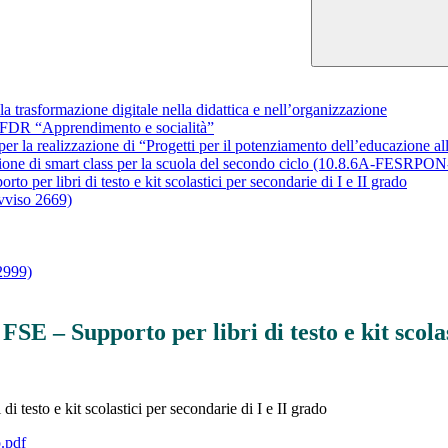
a trasformazione digitale nella didattica e nell’organizzazione
 FDR “Apprendimento e socialità”
 realizzazione di “Progetti per il potenziamento dell’educazione all’
one di smart class per la scuola del secondo ciclo (10.8.6A-FESRPO
per libri di testo e kit scolastici per secondarie di I e II grado
avviso 2669)
2999)
SE – Supporto per libri di testo e kit scolas
testo e kit scolastici per secondarie di I e II grado
.pdf