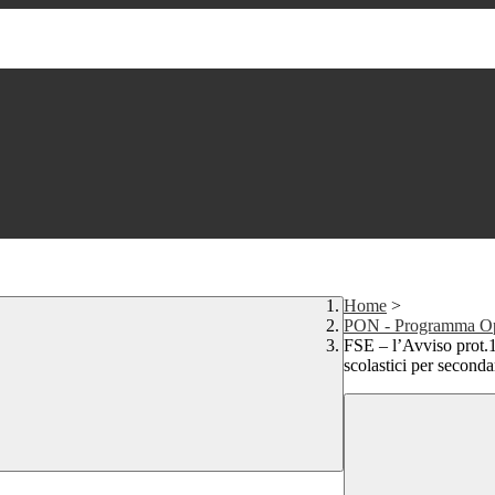
Home
>
PON - Programma Op
FSE – l’Avviso prot.1
scolastici per secondar