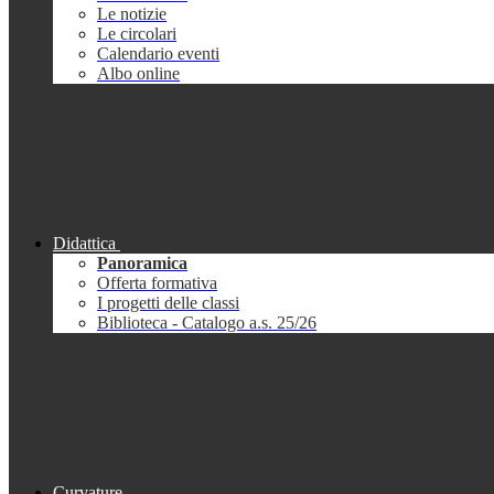
Le notizie
Le circolari
Calendario eventi
Albo online
Didattica
Panoramica
Offerta formativa
I progetti delle classi
Biblioteca - Catalogo a.s. 25/26
Curvature