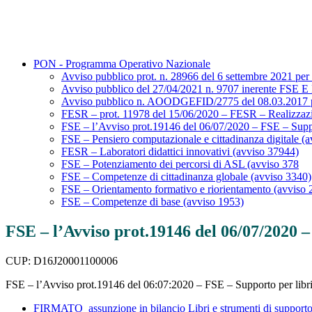
PON - Programma Operativo Nazionale
Avviso pubblico prot. n. 28966 del 6 settembre 2021 per l
Avviso pubblico del 27/04/2021 n. 9707 inerente FSE E
Avviso pubblico n. AOODGEFID/2775 del 08.03.2017 per la
FESR – prot. 11978 del 15/06/2020 – FESR – Realizzazi
FSE – l’Avviso prot.19146 del 06/07/2020 – FSE – Supporto 
FSE – Pensiero computazionale e cittadinanza digitale (
FESR – Laboratori didattici innovativi (avviso 37944)
FSE – Potenziamento dei percorsi di ASL (avviso 378
FSE – Competenze di cittadinanza globale (avviso 3340)
FSE – Orientamento formativo e riorientamento (avviso 
FSE – Competenze di base (avviso 1953)
FSE – l’Avviso prot.19146 del 06/07/2020 – F
CUP: D16J20001100006
FSE – l’Avviso prot.19146 del 06:07:2020 – FSE – Supporto per libri di 
FIRMATO_assunzione in bilancio Libri e strumenti di supporto