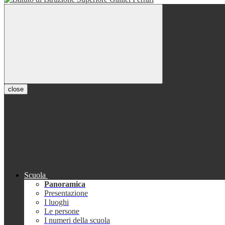
close
Scuola
Panoramica
Presentazione
I luoghi
Le persone
I numeri della scuola