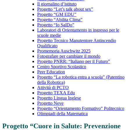
Il giornalino d’istituto
Progetto “Let’s talk about sex”
Progetto “GM EDU”
Progetto “Abilita Clima”
Progetto “Io SalDo”
Laboratori di Orientamento in ingresso per le
scuole medie
Progetto Tecnico Manutentore Antincendio
Qualificato
Promemoria Auschwitz 2025
Fotografare per cambiare il mondo
Progetto PNRR: “Italiano per il Futuro”
Centro Sportivo Scolastico
Peer Education
Progetto “La robotica entra a scuola” (Patentino
della Robotica)
Attività di PCTO
Progetto TEXA Edu
Progetto Lingua Inglese
Progetto Neve
Progetto “Orientamento Formativo” Politecnico
Olimpiadi della Matematica
Progetto “Cuore in Salute: Prevenzione