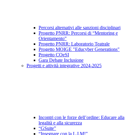
Percorsi alternativi alle sanzioni disciplinari
Progetto PNRR: Percorsi di “Mentoring e
Orientamento”
Progetto PNRR: Laboratorio Teatrale
Progetto MOIGE "Educyber Generations"
Progetto COeSI
Gara Debate Inclusione
Progetti e attività integrative 2024-2025
Incontri con le forze dell’ordine: Educare alla
legalità e alla sicurezza
“GSuite”
“Insegnare con la L.I.M!”