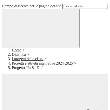
Campo di ricerca per le pagine del sito
Home
>
Didattica
>
I progetti delle classi
>
Progetti e attività integrative 2024-2025
>
Progetto “Io SalDo”